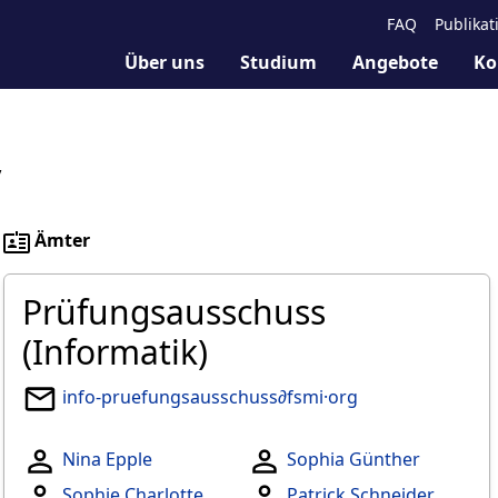
FAQ
Publikat
Über uns
Studium
Angebote
Ko
y
Ämter
Prüfungsausschuss
(Informatik)
info-pruefungsausschuss∂fsmi·org
Nina Epple
Sophia Günther
Sophie Charlotte
Patrick Schneider