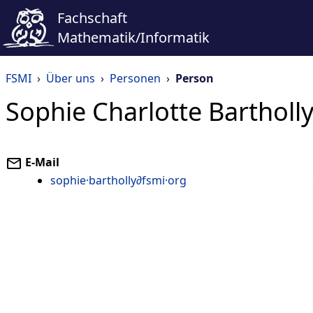
Fachschaft
Mathematik/Informatik
FSMI
›
Über uns
›
Personen
›
Person
Sophie Charlotte Bartholl
E-Mail
sophie·bartholly∂fsmi·org