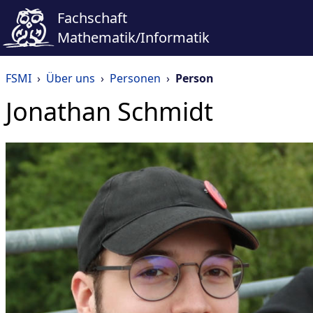
Fachschaft
Mathematik/Informatik
FSMI
›
Über uns
›
Personen
›
Person
Jonathan Schmidt