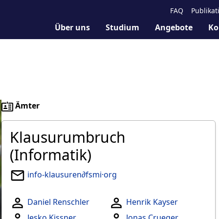
FAQ
Publikat
Über uns
Studium
Angebote
Ko
Ämter
Klausurumbruch
(Informatik)
info-klausuren∂fsmi·org
Daniel Renschler
Henrik Kayser
Jesko Kissner
Jonas Crueger