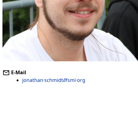
E-Mail
jonathan·schmidt∂fsmi·org