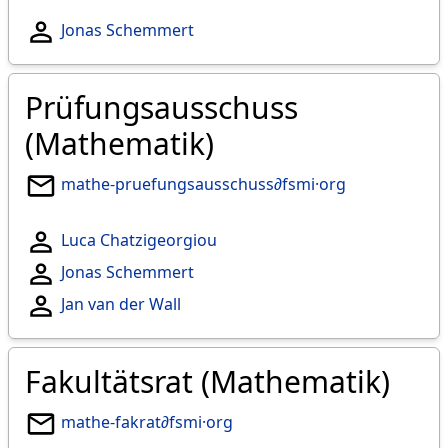
Jonas Schemmert
Prüfungsausschuss
(Mathematik)
mathe-pruefungsausschuss∂fsmi·org
Luca Chatzigeorgiou
Jonas Schemmert
Jan van der Wall
Fakultätsrat (Mathematik)
mathe-fakrat∂fsmi·org