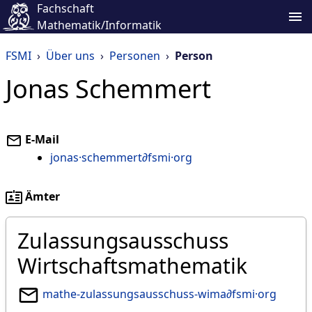
Fachschaft
Mathematik/Informatik
FSMI
›
Über uns
›
Personen
›
Person
Jonas Schemmert
E-Mail
jonas·schemmert∂fsmi·org
Ämter
Zulassungsausschuss
Wirtschaftsmathematik
mathe-zulassungsausschuss-wima∂fsmi·org